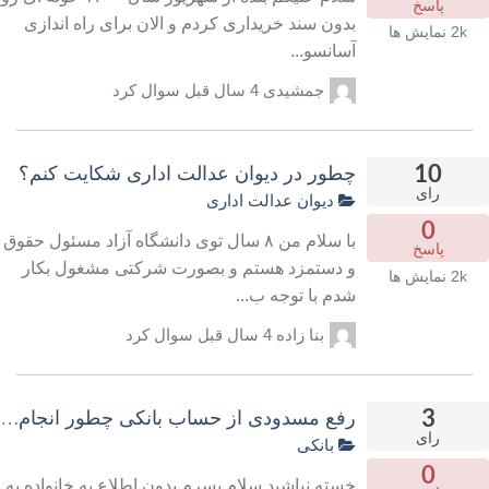
پاسخ
بدون سند خریداری کردم و الان برای راه اندازی
2k
نمایش ها
آسانسو...
جمشیدی
4 سال قبل
سوال کرد
10
چطور در دیوان عدالت اداری شکایت کنم؟
رای
دیوان عدالت اداری
0
با سلام من ۸ سال توی دانشگاه آزاد مسئول حقوق
پاسخ
و دستمزد هستم و بصورت شرکتی مشغول بکار
2k
نمایش ها
شدم با توجه ب...
بنا زاده
4 سال قبل
سوال کرد
3
رفع مسدودی از حساب بانکی چطور انجام م
رای
بانکی
0
خسته نباشید سلام پسرم بدون اطلاع به خانواده به