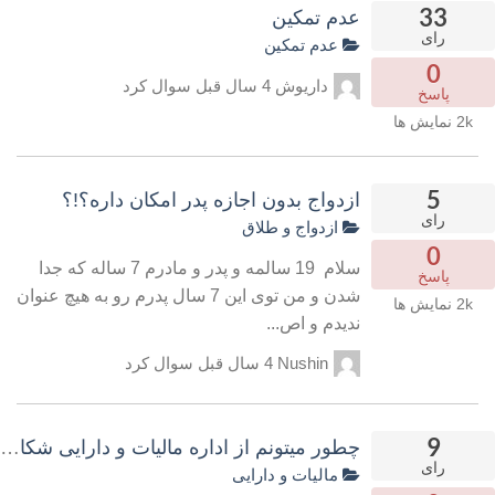
33
عدم تمكين
رای
عدم تمکین
0
داريوش
4 سال قبل
سوال کرد
پاسخ
2k
نمایش ها
5
ازدواج بدون اجازه پدر امکان داره؟!؟
رای
ازدواج و طلاق
0
سلام 19 سالمه و پدر و مادرم 7 ساله که جدا
پاسخ
شدن و من توی این 7 سال پدرم رو به هیچ عنوان
2k
نمایش ها
ندیدم و اص...
Nushin
4 سال قبل
سوال کرد
9
چطور میتونم از اداره مالیات و دارایی شکایت
رای
مالیات و دارایی