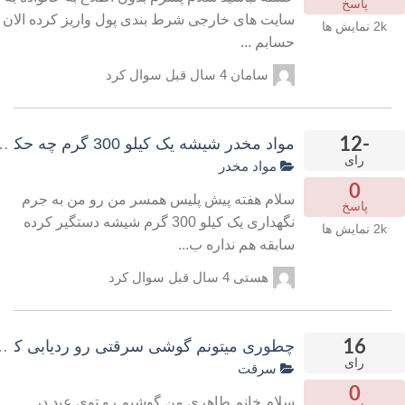
پاسخ
سایت های خارجی شرط بندی پول واریز کرده الان
2k
نمایش ها
حسابم ...
سامان
4 سال قبل
سوال کرد
-12
مواد مخدر شیشه یک کیلو 300 گرم چه حکمی دارد؟
رای
مواد مخدر
0
سلام هفته پیش پلیس همسر من رو من به جرم
پاسخ
نگهداری یک کیلو 300 گرم شیشه دستگیر کرده
2k
نمایش ها
سابقه هم نداره ب...
هستی
4 سال قبل
سوال کرد
16
چطوری میتونم گوشی سرقتی رو ردیابی کنم
رای
سرقت
0
سلام خانم طاهری من گوشیم رو توی عید در