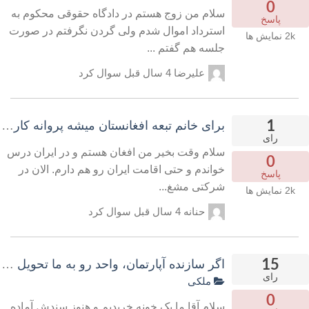
0
سلام من زوج هستم در دادگاه حقوقی محکوم به
پاسخ
استرداد اموال شدم ولی گردن نگرفتم در صورت
2k
نمایش ها
جلسه هم گفتم ...
علیرضا
4 سال قبل
سوال کرد
1
برای خانم تبعه افغانستان میشه پروانه کار 
رای
سلام وقت بخیر من افغان هستم و در ایران درس
0
خواندم و حتی اقامت ایران رو هم دارم. الان در
پاسخ
شرکتی مشغ...
2k
نمایش ها
حنانه
4 سال قبل
سوال کرد
15
اگر سازنده آپارتمان، واحد رو به ما تحویل نده 
رای
ملکی
0
سلام آقا ما یک خونه خریدیم و هنوز سندش آماده