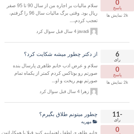
0
سلام مالیات بر اجاره من از سال 90 تا 95 صفر
پاسخ
ریال بود. وقتی برگ مالیات سال 96 را گرفتم،
2k
نمایش ها
تعجب کردم،...
javadi
4 سال قبل
سوال کرد
6
از دکتر چطور میشه شکایت کرد؟
رای
سلام و عرض ادب خانم طاهری پارسال بنده
0
صورتم رو بوتاکس کردم کمتر از یکماه تمام
پاسخ
صورتم بهم ریخت و او...
2k
نمایش ها
زهرا
4 سال قبل
سوال کرد
-11
چطور میتونم طلاق بگیرم؟
رای
مهریه
0
خانم طاهری لطفا راهنماییم کنید قبلا با همکاراتون