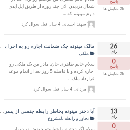
پاسخ
شمال دزدیدن الان چند روزه از طریق اپل ایدی
2k
نمایش ها
دارم میبینم که ...
َسهند احسانی
4 سال قبل
سوال کرد
26
مالک میتونه چک ضمانت اجاره رو به اجرا بزا
رای
ملکی
0
سلام خانم طاهری جان. مادر من یک ملکی رو
پاسخ
اجاره کرده و با فاصله 5 روز بعد از اتمام موعد
2k
نمایش ها
قرارداد ملک...
مردانی
4 سال قبل
سوال کرد
13
آیا دختر میتونه بخاطر رابطه جنسی از پسر ش
رای
تجاوز و رابطه نامشروع
0
سلام اگر دختری با خواسته خودش در دوران