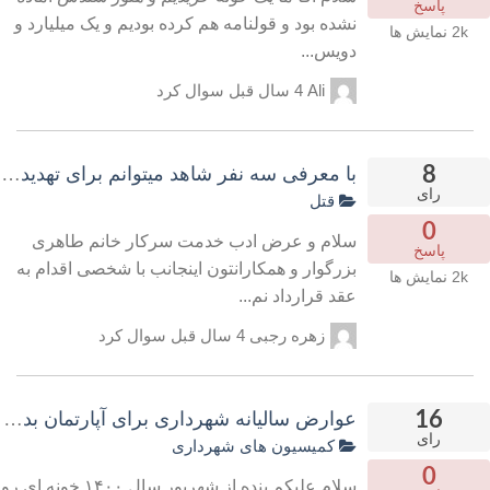
پاسخ
نشده بود و قولنامه هم کرده بودیم و یک میلیارد و
2k
نمایش ها
دویس...
Ali
4 سال قبل
سوال کرد
8
با معرفی سه نفر شاهد میتوانم برای تهدید ب
رای
قتل
0
سلام و عرض ادب خدمت سرکار خانم طاهری
پاسخ
بزرگوار و همکارانتون اینجانب با شخصی اقدام به
2k
نمایش ها
عقد قرارداد نم...
زهره رجبی
4 سال قبل
سوال کرد
16
عوارض سالیانه شهرداری برای آپارتمان بدون
رای
کمیسیون های شهرداری
0
سلام علیکم بنده از شهریور سال ۱۴۰۰ خونه ای رو