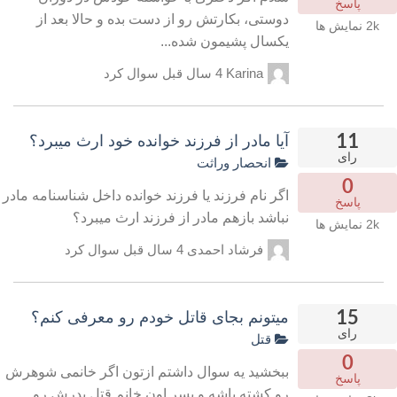
پاسخ
دوستی، بکارتش رو از دست بده و حالا بعد از
2k
نمایش ها
یکسال پشیمون شده...
Karina
4 سال قبل
سوال کرد
11
آیا مادر از فرزند خوانده خود ارث میبرد؟
رای
انحصار وراثت
0
اگر نام فرزند یا فرزند خوانده داخل شناسنامه مادر
پاسخ
نباشد بازهم مادر از فرزند ارث میبرد؟
2k
نمایش ها
فرشاد احمدی
4 سال قبل
سوال کرد
15
میتونم بجای قاتل خودم رو معرفی کنم؟
رای
قتل
0
ببخشید یه سوال داشتم ازتون اگر خانمی شوهرش
پاسخ
رو کشته باشه و پسر اون خانم قتل پدرش رو