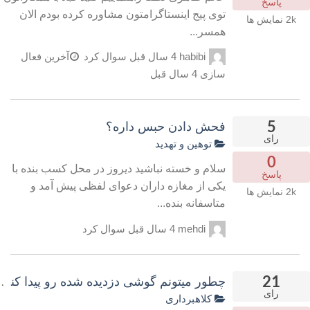
پاسخ
توی پیج اینستاگرامتون مشاوره کرده بودم الان
2k
نمایش ها
همسر...
habibi
4 سال قبل
سوال کرد
آخرین فعال
سازی 4 سال قبل
5
فحش دادن حبس داره؟
رای
توهین و تهدید
0
سلام و خسته نباشید دیروز در محل کسب بنده با
پاسخ
یکی از مغازه داران دعوای لفظی پیش آمد و
2k
نمایش ها
متاسفانه بنده...
mehdi
4 سال قبل
سوال کرد
21
چطور میتونم گوشی دزدیده شده رو پیدا کنم؟
رای
کلاهبرداری